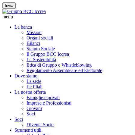
Invia
menu
La banca
Mission
Organi sociali
Bilanci
Statuto Sociale
Il Gruppo BCC Iccrea
La Sostenibilità
Etica di Gruppo e Whistleblowing
Regolamento Assembleare ed Elettorale
Dove siamo
La sede
Le filiali
La nostra offerta
Famiglie e privati
Imprese e Professionisti
Giovani
Soci
Soci
Diventa Socio
Strumenti utili