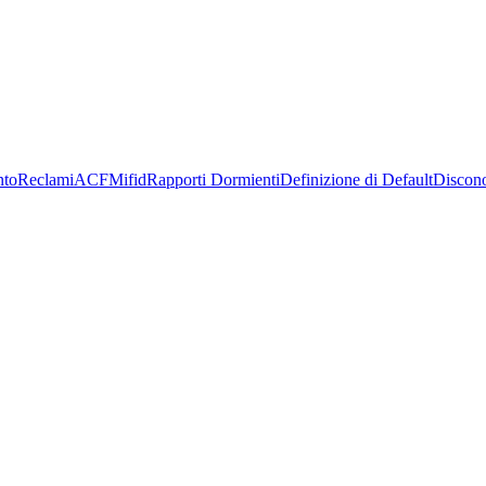
nto
Reclami
ACF
Mifid
Rapporti Dormienti
Definizione di Default
Discon