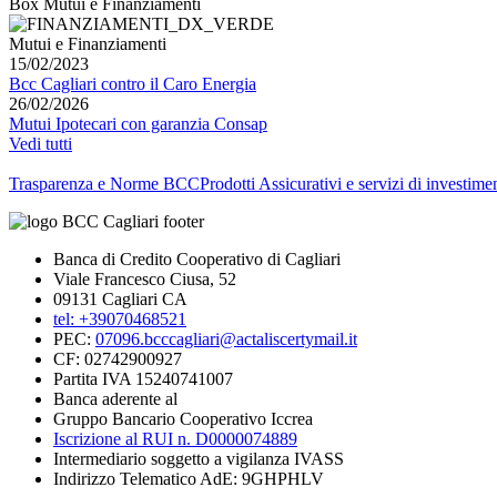
Box Mutui e Finanziamenti
Mutui e Finanziamenti
15/02/2023
Bcc Cagliari contro il Caro Energia
26/02/2026
Mutui Ipotecari con garanzia Consap
Vedi tutti
Trasparenza e Norme BCC
Prodotti Assicurativi e servizi di investime
Banca di Credito Cooperativo di Cagliari
Viale Francesco Ciusa, 52
09131 Cagliari CA
tel: +39070468521
PEC:
07096.bcccagliari@actaliscertymail.it
CF: 02742900927
Partita IVA 15240741007
Banca aderente al
Gruppo Bancario Cooperativo Iccrea
Iscrizione al RUI n. D0000074889
Intermediario soggetto a vigilanza IVASS
Indirizzo Telematico AdE: 9GHPHLV