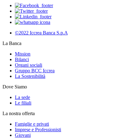
©2022 Iccrea Banca S.p.A
La Banca
Mission
Bilanci
Organi sociali
Gruppo BCC Iccrea
La Sostenibilità
Dove Siamo
La sede
Le filiali
La nostra offerta
Famiglie e privati
Imprese e Professionisti
Giovani