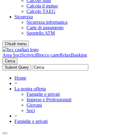
Calcolo Iban
Calcola il mutuo
Calcolo TAEG
Sicurezza
Sicurezza informatica
Carte di pagamento
Sportello ATM
Chiudi menu
Area Soci
Scrivici
Blocco carte
RelaxBanking
Cerca
Home
>
La nostra offerta
Famiglie e privati
Imprese e Professionisti
Giovani
Soci
>
Famiglie e privati