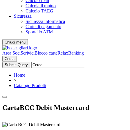
Calcolo Iban
Calcola il mutuo
Calcolo TAEG
Sicurezza
Sicurezza informatica
Carte di pagamento
Sportello ATM
Chiudi menu
Area Soci
Scrivici
Blocco carte
RelaxBanking
Cerca
Home
>
Catalogo Prodotti
CartaBCC Debit Mastercard