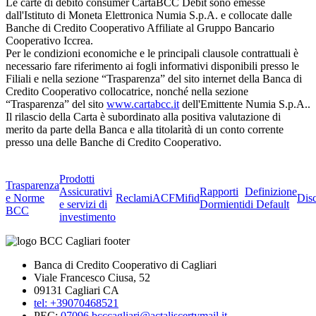
Le carte di debito consumer CartaBCC Debit sono emesse
dall'Istituto di Moneta Elettronica Numia S.p.A. e collocate dalle
Banche di Credito Cooperativo Affiliate al Gruppo Bancario
Cooperativo Iccrea.
Per le condizioni economiche e le principali clausole contrattuali è
necessario fare riferimento ai fogli informativi disponibili presso le
Filiali e nella sezione “Trasparenza” del sito internet della Banca di
Credito Cooperativo collocatrice, nonché nella sezione
“Trasparenza” del sito
www.cartabcc.it
dell'Emittente Numia S.p.A..
Il rilascio della Carta è subordinato alla positiva valutazione di
merito da parte della Banca e alla titolarità di un conto corrente
presso una delle Banche di Credito Cooperativo.
Prodotti
Trasparenza
Assicurativi
Rapporti
Definizione
e Norme
Reclami
ACF
Mifid
Dis
e servizi di
Dormienti
di Default
BCC
investimento
Banca di Credito Cooperativo di Cagliari
Viale Francesco Ciusa, 52
09131 Cagliari CA
tel: +39070468521
PEC:
07096.bcccagliari@actaliscertymail.it