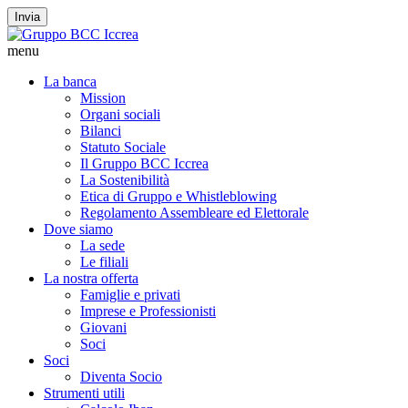
Invia
menu
La banca
Mission
Organi sociali
Bilanci
Statuto Sociale
Il Gruppo BCC Iccrea
La Sostenibilità
Etica di Gruppo e Whistleblowing
Regolamento Assembleare ed Elettorale
Dove siamo
La sede
Le filiali
La nostra offerta
Famiglie e privati
Imprese e Professionisti
Giovani
Soci
Soci
Diventa Socio
Strumenti utili