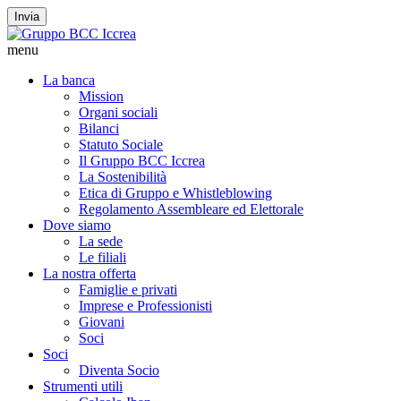
Invia
menu
La banca
Mission
Organi sociali
Bilanci
Statuto Sociale
Il Gruppo BCC Iccrea
La Sostenibilità
Etica di Gruppo e Whistleblowing
Regolamento Assembleare ed Elettorale
Dove siamo
La sede
Le filiali
La nostra offerta
Famiglie e privati
Imprese e Professionisti
Giovani
Soci
Soci
Diventa Socio
Strumenti utili