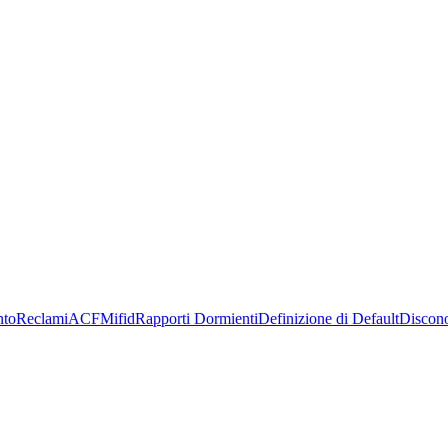
nto
Reclami
ACF
Mifid
Rapporti Dormienti
Definizione di Default
Discon