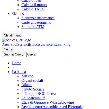
Calcolo Iban
Calcola il mutuo
Calcolo TAEG
Sicurezza
Sicurezza informatica
Carte di pagamento
Sportello ATM
Chiudi menu
Area Soci
Scrivici
Blocco carte
RelaxBanking
Cerca
Home
>
La banca
Mission
Organi sociali
Bilanci
Statuto Sociale
Il Gruppo BCC Iccrea
La Sostenibilità
Etica di Gruppo e Whistleblowing
Regolamento Assembleare ed Elettorale