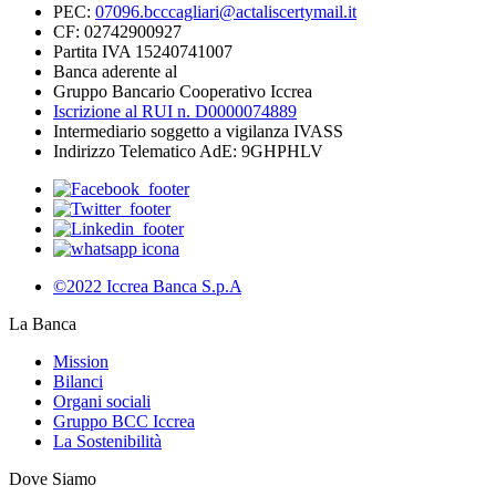
PEC:
07096.bcccagliari@actaliscertymail.it
CF: 02742900927
Partita IVA 15240741007
Banca aderente al
Gruppo Bancario Cooperativo Iccrea
Iscrizione al RUI n. D0000074889
Intermediario soggetto a vigilanza IVASS
Indirizzo Telematico AdE: 9GHPHLV
©2022 Iccrea Banca S.p.A
La Banca
Mission
Bilanci
Organi sociali
Gruppo BCC Iccrea
La Sostenibilità
Dove Siamo