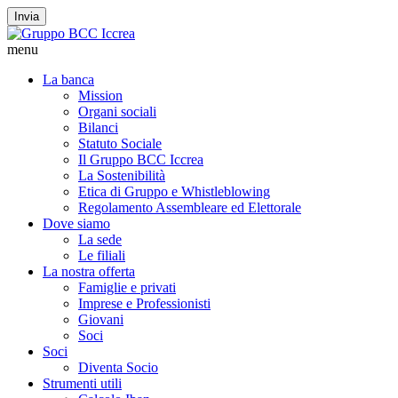
Invia
menu
La banca
Mission
Organi sociali
Bilanci
Statuto Sociale
Il Gruppo BCC Iccrea
La Sostenibilità
Etica di Gruppo e Whistleblowing
Regolamento Assembleare ed Elettorale
Dove siamo
La sede
Le filiali
La nostra offerta
Famiglie e privati
Imprese e Professionisti
Giovani
Soci
Soci
Diventa Socio
Strumenti utili