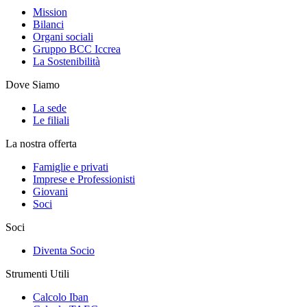
Mission
Bilanci
Organi sociali
Gruppo BCC Iccrea
La Sostenibilità
Dove Siamo
La sede
Le filiali
La nostra offerta
Famiglie e privati
Imprese e Professionisti
Giovani
Soci
Soci
Diventa Socio
Strumenti Utili
Calcolo Iban