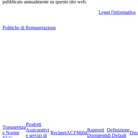
pubblicato annualmente su questo sito web.
Leggi l'informativa
Politiche di Remunerazione
Prodotti
Trasparenza
Assicurativi
Rapporti
Definizione
e Norme
Reclami
ACF
Mifid
Dis
e servizi di
Dormienti
di Default