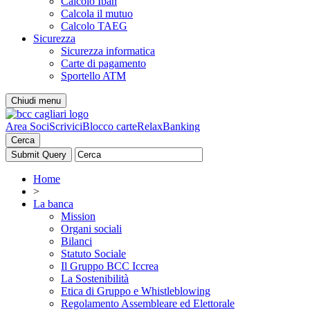
Calcolo Iban
Calcola il mutuo
Calcolo TAEG
Sicurezza
Sicurezza informatica
Carte di pagamento
Sportello ATM
Chiudi menu
Area Soci
Scrivici
Blocco carte
RelaxBanking
Cerca
Home
>
La banca
Mission
Organi sociali
Bilanci
Statuto Sociale
Il Gruppo BCC Iccrea
La Sostenibilità
Etica di Gruppo e Whistleblowing
Regolamento Assembleare ed Elettorale