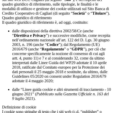
quadro giuridico di riferimento, sulle tipologie, le finalità e le
modalità di utilizzo e gestione dei cookie utilizzati sul Sito Banca di
Credito Cooperativo di Cagliari (di seguito “
Società
” o “
Titolare
”).
Quadro giuridico di riferimento
Il quadro giuridico di riferimento è, ad oggi, costituito:
dalle disposizioni della direttiva 2002/58/Ce (anche
“
Direttiva e Privacy
”) e successive modifiche, come recepita
nell’ordinamento nazionale all’art. 122 del D. Lgs. 30 giugno
2003, n. 196 (anche “
Codice
”); dal Regolamento (UE)
2016/679 (anche “
Regolamento
” o “
GDPR
”), per ciò che
concerne specificamente la nozione di consenso di cui agli
artt. 4, punto 11) e 7 e al considerando 32, come da ultimo
interpretati dalle Linee Guida del WP29 adottate il 10 aprile
2018, ratificate dal Comitato europeo per la Protezione dei
dati personali il 25 maggio 2018 e sostituite, da ultimo, dalle
Guidelines 05/2020 on consent under Regulation 2016/679
adottate il 4 maggio 2020;
dalle “Linee guida cookie e altri strumenti di tracciamento - 10
giugno 2021” (
Pubblicato sulla Gazzetta Ufficiale n. 163 del
9 luglio 2021
).
Definizione di cookie
I cookie sono stringhe di testo che i siti web (c.d. “publisher” o