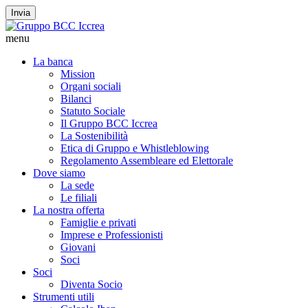
Invia
menu
La banca
Mission
Organi sociali
Bilanci
Statuto Sociale
Il Gruppo BCC Iccrea
La Sostenibilità
Etica di Gruppo e Whistleblowing
Regolamento Assembleare ed Elettorale
Dove siamo
La sede
Le filiali
La nostra offerta
Famiglie e privati
Imprese e Professionisti
Giovani
Soci
Soci
Diventa Socio
Strumenti utili