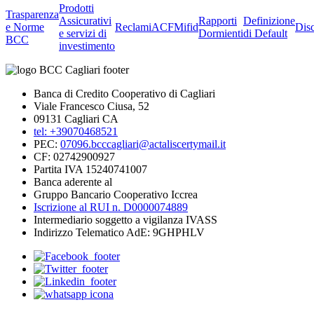
Prodotti
Trasparenza
Assicurativi
Rapporti
Definizione
e Norme
Reclami
ACF
Mifid
Dis
e servizi di
Dormienti
di Default
BCC
investimento
Banca di Credito Cooperativo di Cagliari
Viale Francesco Ciusa, 52
09131 Cagliari CA
tel: +39070468521
PEC:
07096.bcccagliari@actaliscertymail.it
CF: 02742900927
Partita IVA 15240741007
Banca aderente al
Gruppo Bancario Cooperativo Iccrea
Iscrizione al RUI n. D0000074889
Intermediario soggetto a vigilanza IVASS
Indirizzo Telematico AdE: 9GHPHLV