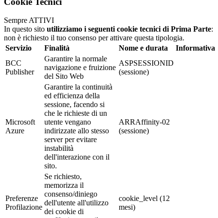
Cookie Tecnici
Sempre ATTIVI
In questo sito
utilizziamo i seguenti cookie tecnici di Prima Parte
:
non è richiesto il tuo consenso per attivare questa tipologia.
Servizio
Finalità
Nome e durata
Informativa
Garantire la normale
BCC
ASPSESSIONID
navigazione e fruizione
Publisher
(sessione)
del Sito Web
Garantire la continuità
ed efficienza della
sessione, facendo si
che le richieste di un
Microsoft
utente vengano
ARRAffinity-02
Azure
indirizzate allo stesso
(sessione)
server per evitare
instabilità
dell'interazione con il
sito.
Se richiesto,
memorizza il
consenso/diniego
Preferenze
cookie_level (12
dell'utente all'utilizzo
Profilazione
mesi)
dei cookie di