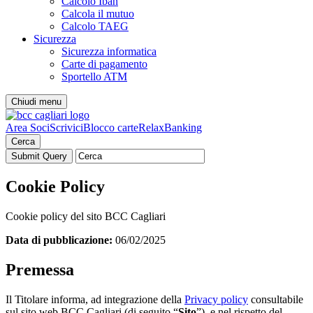
Calcolo Iban
Calcola il mutuo
Calcolo TAEG
Sicurezza
Sicurezza informatica
Carte di pagamento
Sportello ATM
Chiudi menu
Area Soci
Scrivici
Blocco carte
RelaxBanking
Cerca
Cookie Policy
Cookie policy del sito BCC Cagliari
Data di pubblicazione:
06/02/2025
Premessa
Il Titolare informa, ad integrazione della
Privacy policy
consultabile
sul sito web BCC Cagliari (di seguito “
Sito
”), e nel rispetto del