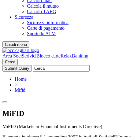
Calcolo Iban
Calcola il mutuo
Calcolo TAEG
Sicurezza
Sicurezza informatica
Carte di pagamento
Sportello ATM
Chiudi menu
Area Soci
Scrivici
Blocco carte
RelaxBanking
Cerca
Home
>
Mifid
MiFID
MiFID (Markets in Financial Instruments Directive)
E' entrata in vigore il 1 novembre 2007 in tutti gli Stati dell'Unione