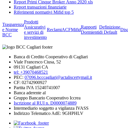
Report Primi Cinque Broker Anno 2020 xls
Report transazioni finanziarie
Riferimenti normativi Mifid top 5
Prodotti
Trasparenza
Assicurativi
Rapporti
Definizione
e Norme
Reclami
ACF
Mifid
Dis
e servizi di
Dormienti
di Default
BCC
investimento
Banca di Credito Cooperativo di Cagliari
Viale Francesco Ciusa, 52
09131 Cagliari CA
tel: +39070468521
PEC:
07096.bcccagliari@actaliscertymail.it
CF: 02742900927
Partita IVA 15240741007
Banca aderente al
Gruppo Bancario Cooperativo Iccrea
Iscrizione al RUI n. D0000074889
Intermediario soggetto a vigilanza IVASS
Indirizzo Telematico AdE: 9GHPHLV