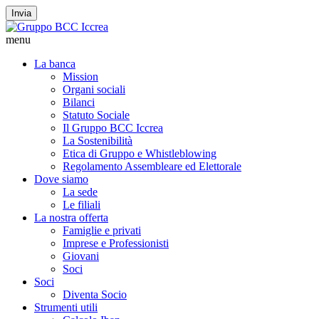
Invia
menu
La banca
Mission
Organi sociali
Bilanci
Statuto Sociale
Il Gruppo BCC Iccrea
La Sostenibilità
Etica di Gruppo e Whistleblowing
Regolamento Assembleare ed Elettorale
Dove siamo
La sede
Le filiali
La nostra offerta
Famiglie e privati
Imprese e Professionisti
Giovani
Soci
Soci
Diventa Socio
Strumenti utili