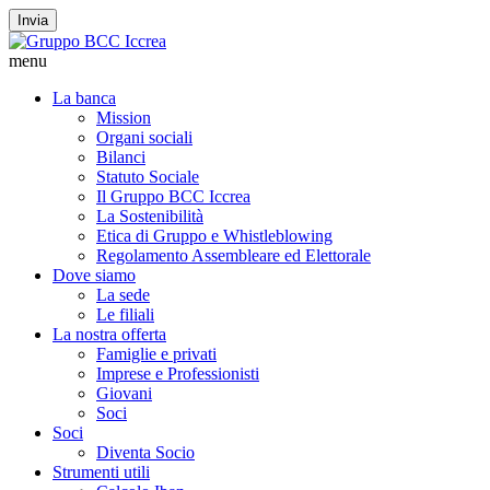
Invia
menu
La banca
Mission
Organi sociali
Bilanci
Statuto Sociale
Il Gruppo BCC Iccrea
La Sostenibilità
Etica di Gruppo e Whistleblowing
Regolamento Assembleare ed Elettorale
Dove siamo
La sede
Le filiali
La nostra offerta
Famiglie e privati
Imprese e Professionisti
Giovani
Soci
Soci
Diventa Socio
Strumenti utili