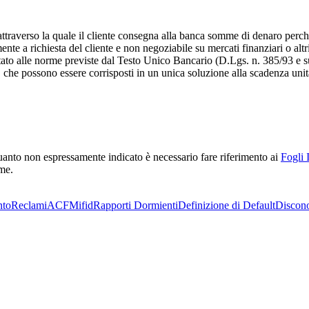
attraverso la quale il cliente consegna alla banca somme di denaro perch
e a richiesta del cliente e non negoziabile su mercati finanziari o altri
ttato alle norme previste dal Testo Unico Bancario (D.Lgs. n. 385/93 e su
to, che possono essere corrisposti in un unica soluzione alla scadenza u
r quanto non espressamente indicato è necessario fare riferimento ai
Fogli 
rme.
nto
Reclami
ACF
Mifid
Rapporti Dormienti
Definizione di Default
Discon