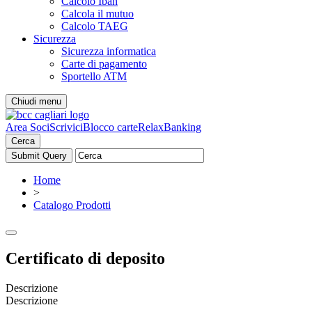
Calcolo Iban
Calcola il mutuo
Calcolo TAEG
Sicurezza
Sicurezza informatica
Carte di pagamento
Sportello ATM
Chiudi menu
Area Soci
Scrivici
Blocco carte
RelaxBanking
Cerca
Home
>
Catalogo Prodotti
Certificato di deposito
Descrizione
Descrizione