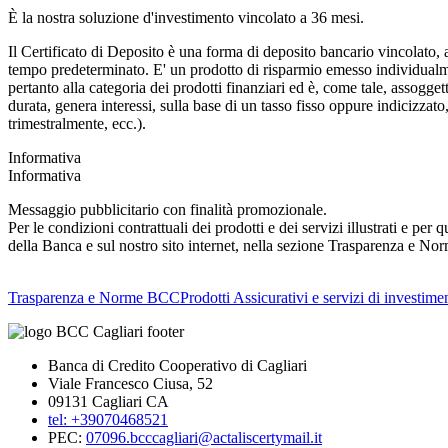
È la nostra soluzione d'investimento vincolato a 36 mesi.
Il Certificato di Deposito è una forma di deposito bancario vincolato, 
tempo predeterminato. E' un prodotto di risparmio emesso individualment
pertanto alla categoria dei prodotti finanziari ed è, come tale, assogge
durata, genera interessi, sulla base di un tasso fisso oppure indicizza
trimestralmente, ecc.).
Informativa
Informativa
Messaggio pubblicitario con finalità promozionale.
Per le condizioni contrattuali dei prodotti e dei servizi illustrati e pe
della Banca e sul nostro sito internet, nella sezione Trasparenza e No
Trasparenza e Norme BCC
Prodotti Assicurativi e servizi di investime
Banca di Credito Cooperativo di Cagliari
Viale Francesco Ciusa, 52
09131 Cagliari CA
tel: +39070468521
PEC:
07096.bcccagliari@actaliscertymail.it