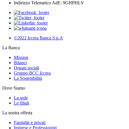
Indirizzo Telematico AdE: 9GHPHLV
©2022 Iccrea Banca S.p.A
La Banca
Mission
Bilanci
Organi sociali
Gruppo BCC Iccrea
La Sostenibilità
Dove Siamo
La sede
Le filiali
La nostra offerta
Famiglie e privati
Imprese e Professionisti