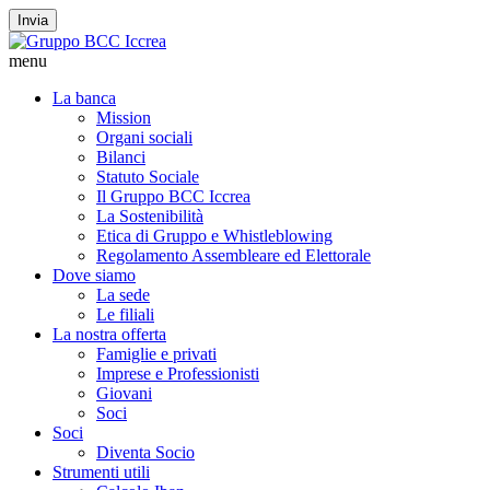
Invia
menu
La banca
Mission
Organi sociali
Bilanci
Statuto Sociale
Il Gruppo BCC Iccrea
La Sostenibilità
Etica di Gruppo e Whistleblowing
Regolamento Assembleare ed Elettorale
Dove siamo
La sede
Le filiali
La nostra offerta
Famiglie e privati
Imprese e Professionisti
Giovani
Soci
Soci
Diventa Socio
Strumenti utili