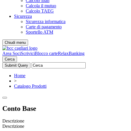
Calcolo Iban
Calcola il mutuo
Calcolo TAEG
Sicurezza
Sicurezza informatica
Carte di pagamento
Sportello ATM
Chiudi menu
Area Soci
Scrivici
Blocco carte
RelaxBanking
Cerca
Home
>
Catalogo Prodotti
Conto Base
Descrizione
Descrizione