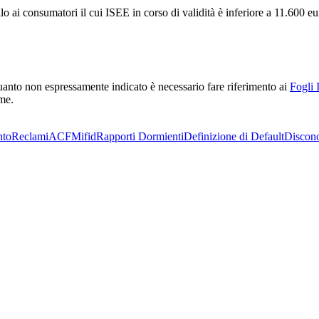
o ai consumatori il cui ISEE in corso di validità è inferiore a 11.600 eu
r quanto non espressamente indicato è necessario fare riferimento ai
Fogli 
rme.
nto
Reclami
ACF
Mifid
Rapporti Dormienti
Definizione di Default
Discon