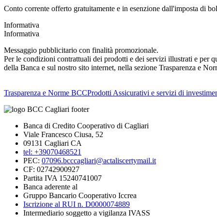
Conto corrente offerto gratuitamente e in esenzione dall'imposta di boll
Informativa
Informativa
Messaggio pubblicitario con finalità promozionale.
Per le condizioni contrattuali dei prodotti e dei servizi illustrati e pe
della Banca e sul nostro sito internet, nella sezione Trasparenza e No
Trasparenza e Norme BCC
Prodotti Assicurativi e servizi di investime
Banca di Credito Cooperativo di Cagliari
Viale Francesco Ciusa, 52
09131 Cagliari CA
tel: +39070468521
PEC:
07096.bcccagliari@actaliscertymail.it
CF: 02742900927
Partita IVA 15240741007
Banca aderente al
Gruppo Bancario Cooperativo Iccrea
Iscrizione al RUI n. D0000074889
Intermediario soggetto a vigilanza IVASS