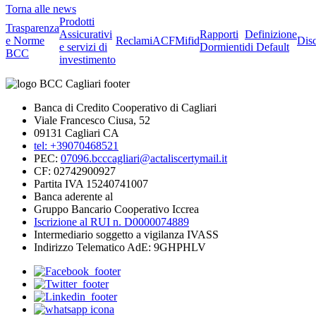
Torna alle news
Prodotti
Trasparenza
Assicurativi
Rapporti
Definizione
e Norme
Reclami
ACF
Mifid
Dis
e servizi di
Dormienti
di Default
BCC
investimento
Banca di Credito Cooperativo di Cagliari
Viale Francesco Ciusa, 52
09131 Cagliari CA
tel: +39070468521
PEC:
07096.bcccagliari@actaliscertymail.it
CF: 02742900927
Partita IVA 15240741007
Banca aderente al
Gruppo Bancario Cooperativo Iccrea
Iscrizione al RUI n. D0000074889
Intermediario soggetto a vigilanza IVASS
Indirizzo Telematico AdE: 9GHPHLV