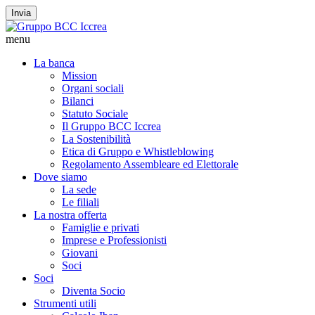
Invia
menu
La banca
Mission
Organi sociali
Bilanci
Statuto Sociale
Il Gruppo BCC Iccrea
La Sostenibilità
Etica di Gruppo e Whistleblowing
Regolamento Assembleare ed Elettorale
Dove siamo
La sede
Le filiali
La nostra offerta
Famiglie e privati
Imprese e Professionisti
Giovani
Soci
Soci
Diventa Socio
Strumenti utili