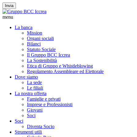
Invia
menu
La banca
Mission
Organi sociali
Bilanci
Statuto Sociale
Il Gruppo BCC Iccrea
La Sostenibilità
Etica di Gruppo e Whistleblowing
Regolamento Assembleare ed Elettorale
Dove siamo
La sede
Le filiali
La nostra offerta
Famiglie e privati
Imprese e Professionisti
Giovani
Soci
Soci
Diventa Socio
Strumenti utili