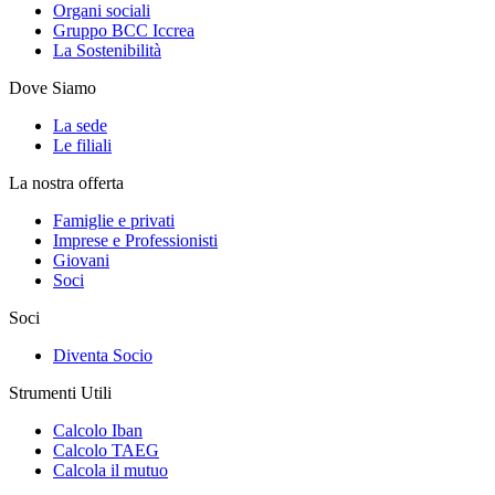
Organi sociali
Gruppo BCC Iccrea
La Sostenibilità
Dove Siamo
La sede
Le filiali
La nostra offerta
Famiglie e privati
Imprese e Professionisti
Giovani
Soci
Soci
Diventa Socio
Strumenti Utili
Calcolo Iban
Calcolo TAEG
Calcola il mutuo