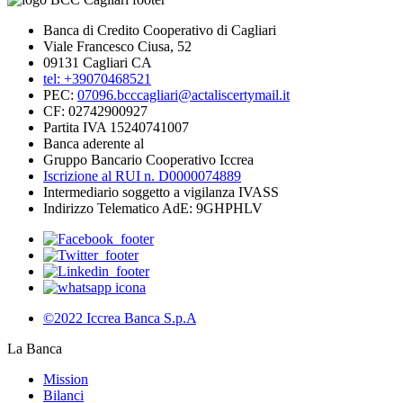
Banca di Credito Cooperativo di Cagliari
Viale Francesco Ciusa, 52
09131 Cagliari CA
tel: +39070468521
PEC:
07096.bcccagliari@actaliscertymail.it
CF: 02742900927
Partita IVA 15240741007
Banca aderente al
Gruppo Bancario Cooperativo Iccrea
Iscrizione al RUI n. D0000074889
Intermediario soggetto a vigilanza IVASS
Indirizzo Telematico AdE: 9GHPHLV
©2022 Iccrea Banca S.p.A
La Banca
Mission
Bilanci