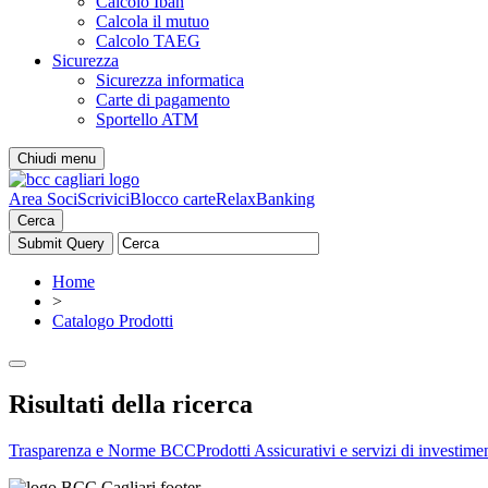
Calcolo Iban
Calcola il mutuo
Calcolo TAEG
Sicurezza
Sicurezza informatica
Carte di pagamento
Sportello ATM
Chiudi menu
Area Soci
Scrivici
Blocco carte
RelaxBanking
Cerca
Home
>
Catalogo Prodotti
Risultati della ricerca
Trasparenza e Norme BCC
Prodotti Assicurativi e servizi di investime