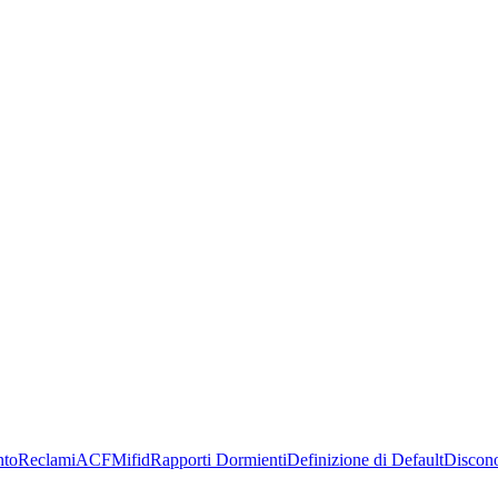
nto
Reclami
ACF
Mifid
Rapporti Dormienti
Definizione di Default
Discon