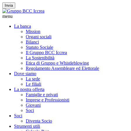
Invia
menu
La banca
Mission
Organi sociali
Bilanci
Statuto Sociale
Il Gruppo BCC Iccrea
La Sostenibilità
Etica di Gruppo e Whistleblowing
Regolamento Assembleare ed Elettorale
Dove siamo
La sede
Le filiali
La nostra offerta
Famiglie e privati
Imprese e Professionisti
Giovani
Soci
Soci
Diventa Socio
Strumenti utili