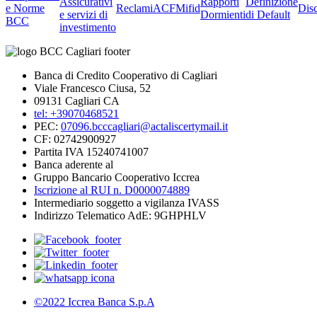
Assicurativi
Rapporti
Definizione
e Norme
Reclami
ACF
Mifid
Dis
e servizi di
Dormienti
di Default
BCC
investimento
Banca di Credito Cooperativo di Cagliari
Viale Francesco Ciusa, 52
09131 Cagliari CA
tel: +39070468521
PEC:
07096.bcccagliari@actaliscertymail.it
CF: 02742900927
Partita IVA 15240741007
Banca aderente al
Gruppo Bancario Cooperativo Iccrea
Iscrizione al RUI n. D0000074889
Intermediario soggetto a vigilanza IVASS
Indirizzo Telematico AdE: 9GHPHLV
©2022 Iccrea Banca S.p.A