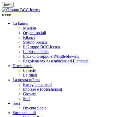
Invia
menu
La banca
Mission
Organi sociali
Bilanci
Statuto Sociale
Il Gruppo BCC Iccrea
La Sostenibilità
Etica di Gruppo e Whistleblowing
Regolamento Assembleare ed Elettorale
Dove siamo
La sede
Le filiali
La nostra offerta
Famiglie e privati
Imprese e Professionisti
Giovani
Soci
Soci
Diventa Socio
Strumenti utili