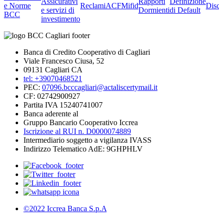
Assicurativi
Rapporti
Definizione
e Norme
Reclami
ACF
Mifid
Dis
e servizi di
Dormienti
di Default
BCC
investimento
Banca di Credito Cooperativo di Cagliari
Viale Francesco Ciusa, 52
09131 Cagliari CA
tel: +39070468521
PEC:
07096.bcccagliari@actaliscertymail.it
CF: 02742900927
Partita IVA 15240741007
Banca aderente al
Gruppo Bancario Cooperativo Iccrea
Iscrizione al RUI n. D0000074889
Intermediario soggetto a vigilanza IVASS
Indirizzo Telematico AdE: 9GHPHLV
©2022 Iccrea Banca S.p.A