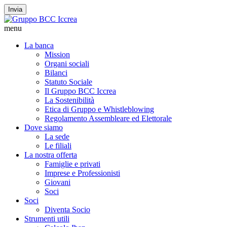
Invia
menu
La banca
Mission
Organi sociali
Bilanci
Statuto Sociale
Il Gruppo BCC Iccrea
La Sostenibilità
Etica di Gruppo e Whistleblowing
Regolamento Assembleare ed Elettorale
Dove siamo
La sede
Le filiali
La nostra offerta
Famiglie e privati
Imprese e Professionisti
Giovani
Soci
Soci
Diventa Socio
Strumenti utili