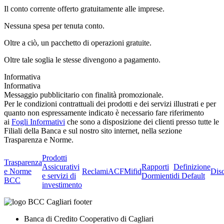
Il conto corrente offerto gratuitamente alle imprese.
Nessuna spesa per tenuta conto.
Oltre a ciò, un pacchetto di operazioni gratuite.
Oltre tale soglia le stesse divengono a pagamento.
Informativa
Informativa
Messaggio pubblicitario con finalità promozionale.
Per le condizioni contrattuali dei prodotti e dei servizi illustrati e per
quanto non espressamente indicato è necessario fare riferimento
ai
Fogli Informativi
che sono a disposizione dei clienti presso tutte le
Filiali della Banca e sul nostro sito internet, nella sezione
Trasparenza e Norme.
Prodotti
Trasparenza
Assicurativi
Rapporti
Definizione
e Norme
Reclami
ACF
Mifid
Dis
e servizi di
Dormienti
di Default
BCC
investimento
Banca di Credito Cooperativo di Cagliari