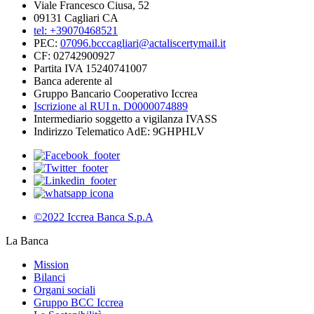
Viale Francesco Ciusa, 52
09131 Cagliari CA
tel: +39070468521
PEC:
07096.bcccagliari@actaliscertymail.it
CF: 02742900927
Partita IVA 15240741007
Banca aderente al
Gruppo Bancario Cooperativo Iccrea
Iscrizione al RUI n. D0000074889
Intermediario soggetto a vigilanza IVASS
Indirizzo Telematico AdE: 9GHPHLV
©2022 Iccrea Banca S.p.A
La Banca
Mission
Bilanci
Organi sociali
Gruppo BCC Iccrea