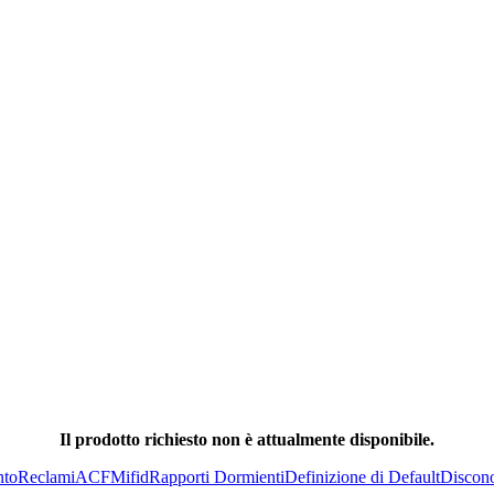
Il prodotto richiesto non è attualmente disponibile.
nto
Reclami
ACF
Mifid
Rapporti Dormienti
Definizione di Default
Discon