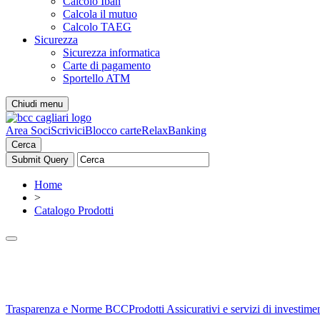
Calcolo Iban
Calcola il mutuo
Calcolo TAEG
Sicurezza
Sicurezza informatica
Carte di pagamento
Sportello ATM
Chiudi menu
Area Soci
Scrivici
Blocco carte
RelaxBanking
Cerca
Home
>
Catalogo Prodotti
Trasparenza e Norme BCC
Prodotti Assicurativi e servizi di investime