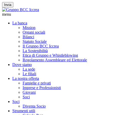
Invia
menu
La banca
Mission
Organi sociali
Bilanci
Statuto Sociale
Il Gruppo BCC Iccrea
La Sostenibilità
Etica di Gruppo e Whistleblowing
Regolamento Assembleare ed Elettorale
Dove siamo
La sede
Le filiali
La nostra offerta
Famiglie e privati
Imprese e Professionisti
Giovani
Soci
Soci
Diventa Socio
Strumenti utili