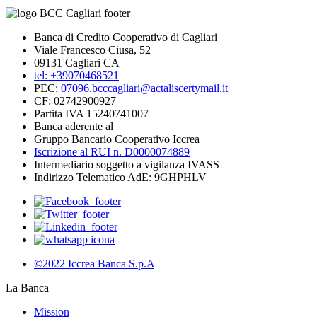
Banca di Credito Cooperativo di Cagliari
Viale Francesco Ciusa, 52
09131 Cagliari CA
tel: +39070468521
PEC:
07096.bcccagliari@actaliscertymail.it
CF: 02742900927
Partita IVA 15240741007
Banca aderente al
Gruppo Bancario Cooperativo Iccrea
Iscrizione al RUI n. D0000074889
Intermediario soggetto a vigilanza IVASS
Indirizzo Telematico AdE: 9GHPHLV
©2022 Iccrea Banca S.p.A
La Banca
Mission