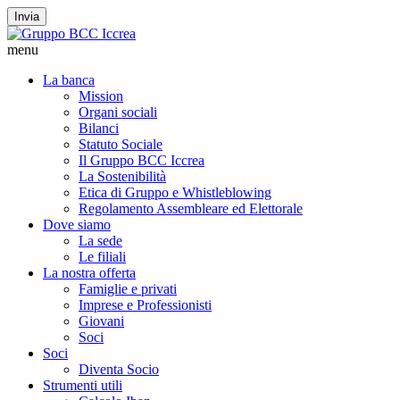
Invia
menu
La banca
Mission
Organi sociali
Bilanci
Statuto Sociale
Il Gruppo BCC Iccrea
La Sostenibilità
Etica di Gruppo e Whistleblowing
Regolamento Assembleare ed Elettorale
Dove siamo
La sede
Le filiali
La nostra offerta
Famiglie e privati
Imprese e Professionisti
Giovani
Soci
Soci
Diventa Socio
Strumenti utili