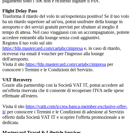
pagamenti sotto i 50€ non è richiesto digitare il PIN.
Flight Delay Pass
Trasforma il ritardo del volo in un'esperienza positiva! Se il tuo volo
ha un ritardo superiore ad un'ora, potrai usufruire della lounge in
aeroporto e dei servizi gratuiti previsti per sfruttare al meglio il
tempo di attesa. Nel caso viaggiassi con un accompagnatore, potrete
accedere entrambi alla lounge senza costi aggiuntivi.
Registra il tuo volo sul sito
https://fdp.mastercard.com/cartabccimpresa
e, in caso di ritardo,
riceverai via email il voucher per l'ingresso alla lounge
dell'aeroporto.
Visita il sito
https://fdp.mastercard.com/cartabccimpresa
per
conoscere i Termini e le Condizioni del Servizio.
VAT Recovery
Grazie alla partnership con la Società VAT IT, potrai accedere ad
un'offerta riservata che ti consente di recuperare l'IVA nelle spese
effettuate all'estero.
Visita il sito
https://vatit.com/iccrea-banca-member-exclusive-offer-
it/
per conoscere i Termini e le Condizioni di adesione al Servizio
offerto dalla Società VAT IT e scoprire l'offerta promozionale a te
dedicata.
Mastercard Travel & Lifestyle Services