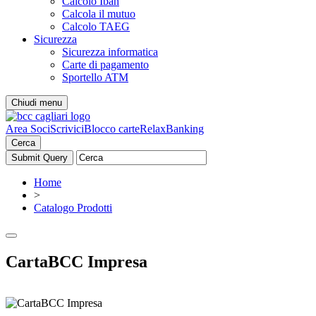
Calcolo Iban
Calcola il mutuo
Calcolo TAEG
Sicurezza
Sicurezza informatica
Carte di pagamento
Sportello ATM
Chiudi menu
Area Soci
Scrivici
Blocco carte
RelaxBanking
Cerca
Home
>
Catalogo Prodotti
CartaBCC Impresa