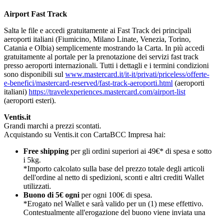
Airport Fast Track
Salta le file e accedi gratuitamente ai Fast Track dei principali
aeroporti italiani (Fiumicino, Milano Linate, Venezia, Torino,
Catania e Olbia) semplicemente mostrando la Carta. In più accedi
gratuitamente al portale per la prenotazione dei servizi fast track
presso aeroporti internazionali. Tutti i dettagli e i termini condizioni
sono disponibili sul
www.mastercard.it/it-it/privati/priceless/offerte-
e-benefici/mastercard-reserved/fast-track-aeroporti.html
(aeroporti
italiani)
https://travelexperiences.mastercard.com/airport-list
(aeroporti esteri).
Ventis.it
Grandi marchi a prezzi scontati.
Acquistando su Ventis.it con CartaBCC Impresa hai:
Free shipping
per gli ordini superiori ai 49€* di spesa e sotto
i 5kg.
*Importo calcolato sulla base del prezzo totale degli articoli
dell'ordine al netto di spedizioni, sconti e altri crediti Wallet
utilizzati.
Buono di 5€ ogni
per ogni 100€ di spesa.
*Erogato nel Wallet e sarà valido per un (1) mese effettivo.
Contestualmente all'erogazione del buono viene inviata una