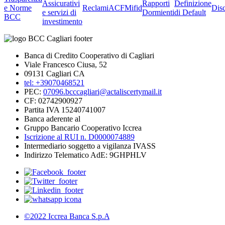
Assicurativi
Rapporti
Definizione
e Norme
Reclami
ACF
Mifid
Dis
e servizi di
Dormienti
di Default
BCC
investimento
Banca di Credito Cooperativo di Cagliari
Viale Francesco Ciusa, 52
09131 Cagliari CA
tel: +39070468521
PEC:
07096.bcccagliari@actaliscertymail.it
CF: 02742900927
Partita IVA 15240741007
Banca aderente al
Gruppo Bancario Cooperativo Iccrea
Iscrizione al RUI n. D0000074889
Intermediario soggetto a vigilanza IVASS
Indirizzo Telematico AdE: 9GHPHLV
©2022 Iccrea Banca S.p.A