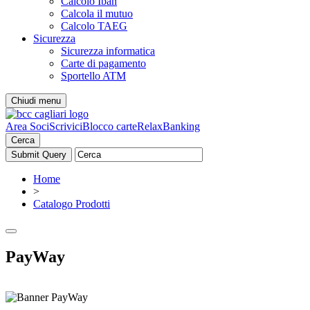
Calcolo Iban
Calcola il mutuo
Calcolo TAEG
Sicurezza
Sicurezza informatica
Carte di pagamento
Sportello ATM
Chiudi menu
Area Soci
Scrivici
Blocco carte
RelaxBanking
Cerca
Home
>
Catalogo Prodotti
PayWay