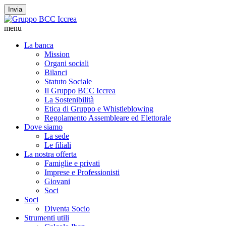
Invia
menu
La banca
Mission
Organi sociali
Bilanci
Statuto Sociale
Il Gruppo BCC Iccrea
La Sostenibilità
Etica di Gruppo e Whistleblowing
Regolamento Assembleare ed Elettorale
Dove siamo
La sede
Le filiali
La nostra offerta
Famiglie e privati
Imprese e Professionisti
Giovani
Soci
Soci
Diventa Socio
Strumenti utili