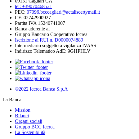
09131 Cagliari CA
tel: +39070468521
PEC:
07096.bcccagliari@actaliscertymail.it
CF: 02742900927
Partita IVA 15240741007
Banca aderente al
Gruppo Bancario Cooperativo Iccrea
Iscrizione al RUI n. D0000074889
Intermediario soggetto a vigilanza IVASS
Indirizzo Telematico AdE: 9GHPHLV
©2022 Iccrea Banca S.p.A
La Banca
Mission
Bilanci
Organi sociali
Gruppo BCC Iccrea
La Sostenibilità