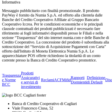
Informativa
Messaggio pubblicitario con finalità promozionale. Il prodotto
PayWay è fornito da Numia S.p.A. ed offerto alla clientela dalle
Banche del Credito Cooperativo Affiliate al Gruppo Bancario
Cooperativo Iccrea. Per le condizioni economiche e le principali
clausole contrattuali dei prodotti pubblicizzati è necessario fare
riferimento ai fogli informativi disponibili presso le Filiali e nella
sezione “Trasparenza” del sito internet numia.com e delle Banche di
Credito Cooperativo. La concessione del prodotto è subordinata alla
sottoscrizione del “Servizio di Acquisizione Pagamenti con Carta”
offerto dall'Istituto di Moneta Elettronica Numia S.p.A. Le
apparecchiature POS offerte richiedono la titolarità di un conto
corrente presso la Banca di Credito Cooperativo promotrice.
Prodotti
Trasparenza
Assicurativi
Rapporti
Definizione
e Norme
Reclami
ACF
Mifid
Dis
e servizi di
Dormienti
di Default
BCC
investimento
Banca di Credito Cooperativo di Cagliari
Viale Francesco Ciusa, 52