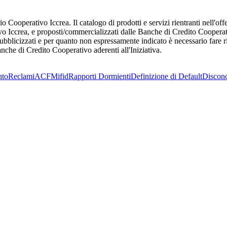
Cooperativo Iccrea. Il catalogo di prodotti e servizi rientranti nell'o
Iccrea, e proposti/commercializzati dalle Banche di Credito Cooperativ
ubblicizzati e per quanto non espressamente indicato è necessario fare rif
anche di Credito Cooperativo aderenti all'Iniziativa.
nto
Reclami
ACF
Mifid
Rapporti Dormienti
Definizione di Default
Discon