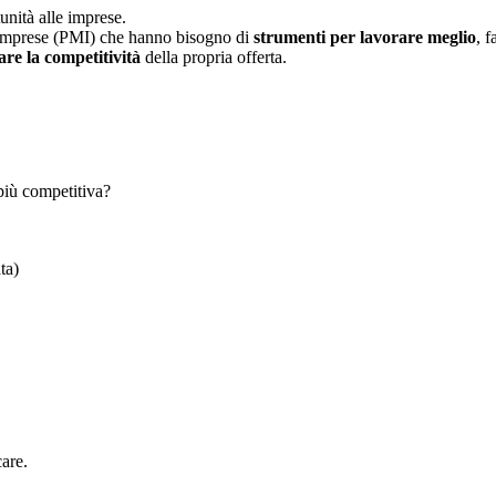
nità alle imprese.
 Imprese (PMI) che hanno bisogno di
strumenti per lavorare meglio
, f
re la competitività
della propria offerta.
o più competitiva?
ta)
care.