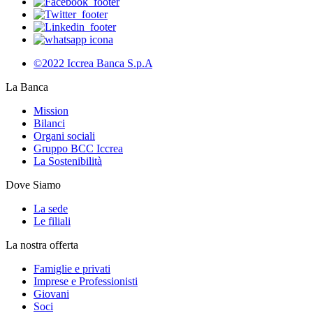
©2022 Iccrea Banca S.p.A
La Banca
Mission
Bilanci
Organi sociali
Gruppo BCC Iccrea
La Sostenibilità
Dove Siamo
La sede
Le filiali
La nostra offerta
Famiglie e privati
Imprese e Professionisti
Giovani
Soci