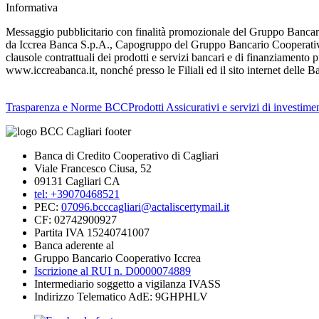
Informativa
Messaggio pubblicitario con finalità promozionale del Gruppo Bancario 
da Iccrea Banca S.p.A., Capogruppo del Gruppo Bancario Cooperativo 
clausole contrattuali dei prodotti e servizi bancari e di finanziamento p
www.iccreabanca.it, nonché presso le Filiali ed il sito internet delle B
Trasparenza e Norme BCC
Prodotti Assicurativi e servizi di investime
Banca di Credito Cooperativo di Cagliari
Viale Francesco Ciusa, 52
09131 Cagliari CA
tel: +39070468521
PEC:
07096.bcccagliari@actaliscertymail.it
CF: 02742900927
Partita IVA 15240741007
Banca aderente al
Gruppo Bancario Cooperativo Iccrea
Iscrizione al RUI n. D0000074889
Intermediario soggetto a vigilanza IVASS
Indirizzo Telematico AdE: 9GHPHLV