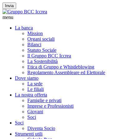
Invia
menu
La banca
Mission
Organi sociali
Bilanci
Statuto Sociale
Il Gruppo BCC Iccrea
La Sostenibilità
Etica di Gruppo e Whistleblowing
Regolamento Assembleare ed Elettorale
Dove siamo
La sede
Le filiali
La nostra offerta
Famiglie e privati
Imprese e Professionisti
Giovani
Soci
Soci
Diventa Socio
Strumenti utili