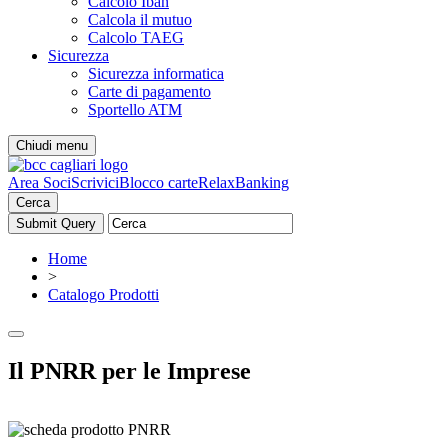
Calcolo Iban
Calcola il mutuo
Calcolo TAEG
Sicurezza
Sicurezza informatica
Carte di pagamento
Sportello ATM
Chiudi menu
Area Soci
Scrivici
Blocco carte
RelaxBanking
Cerca
Home
>
Catalogo Prodotti
Il PNRR per le Imprese