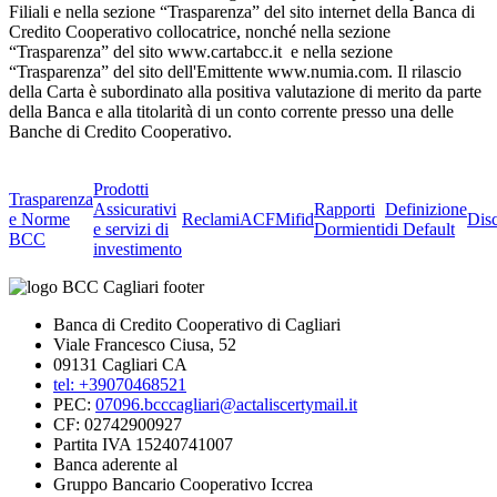
Filiali e nella sezione “Trasparenza” del sito internet della Banca di
Credito Cooperativo collocatrice, nonché nella sezione
“Trasparenza” del sito www.cartabcc.it e nella sezione
“Trasparenza” del sito dell'Emittente www.numia.com. Il rilascio
della Carta è subordinato alla positiva valutazione di merito da parte
della Banca e alla titolarità di un conto corrente presso una delle
Banche di Credito Cooperativo.
Prodotti
Trasparenza
Assicurativi
Rapporti
Definizione
e Norme
Reclami
ACF
Mifid
Dis
e servizi di
Dormienti
di Default
BCC
investimento
Banca di Credito Cooperativo di Cagliari
Viale Francesco Ciusa, 52
09131 Cagliari CA
tel: +39070468521
PEC:
07096.bcccagliari@actaliscertymail.it
CF: 02742900927
Partita IVA 15240741007
Banca aderente al
Gruppo Bancario Cooperativo Iccrea