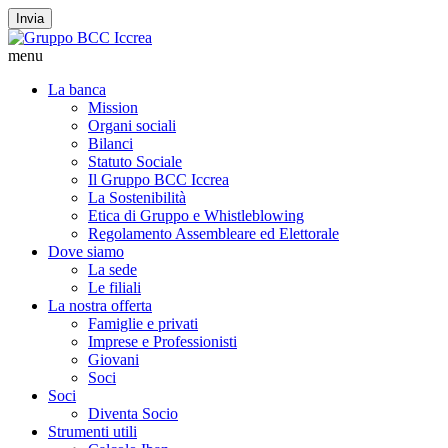
Invia
menu
La banca
Mission
Organi sociali
Bilanci
Statuto Sociale
Il Gruppo BCC Iccrea
La Sostenibilità
Etica di Gruppo e Whistleblowing
Regolamento Assembleare ed Elettorale
Dove siamo
La sede
Le filiali
La nostra offerta
Famiglie e privati
Imprese e Professionisti
Giovani
Soci
Soci
Diventa Socio
Strumenti utili