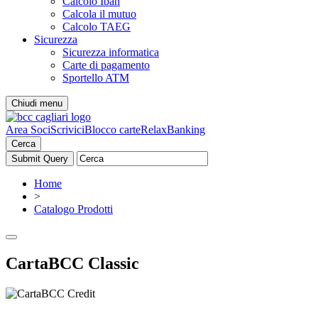
Calcolo Iban
Calcola il mutuo
Calcolo TAEG
Sicurezza
Sicurezza informatica
Carte di pagamento
Sportello ATM
Chiudi menu
Area Soci
Scrivici
Blocco carte
RelaxBanking
Cerca
Home
>
Catalogo Prodotti
CartaBCC Classic