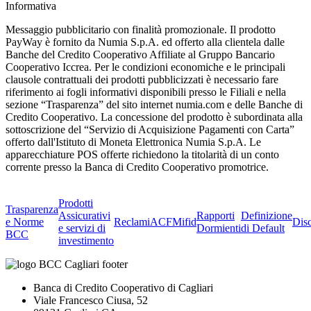
Informativa
Messaggio pubblicitario con finalità promozionale. Il prodotto
PayWay è fornito da Numia S.p.A. ed offerto alla clientela dalle
Banche del Credito Cooperativo Affiliate al Gruppo Bancario
Cooperativo Iccrea. Per le condizioni economiche e le principali
clausole contrattuali dei prodotti pubblicizzati è necessario fare
riferimento ai fogli informativi disponibili presso le Filiali e nella
sezione “Trasparenza” del sito internet numia.com e delle Banche di
Credito Cooperativo. La concessione del prodotto è subordinata alla
sottoscrizione del “Servizio di Acquisizione Pagamenti con Carta”
offerto dall'Istituto di Moneta Elettronica Numia S.p.A. Le
apparecchiature POS offerte richiedono la titolarità di un conto
corrente presso la Banca di Credito Cooperativo promotrice.
Prodotti
Trasparenza
Assicurativi
Rapporti
Definizione
e Norme
Reclami
ACF
Mifid
Dis
e servizi di
Dormienti
di Default
BCC
investimento
Banca di Credito Cooperativo di Cagliari
Viale Francesco Ciusa, 52