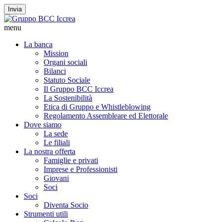
Invia
menu
La banca
Mission
Organi sociali
Bilanci
Statuto Sociale
Il Gruppo BCC Iccrea
La Sostenibilità
Etica di Gruppo e Whistleblowing
Regolamento Assembleare ed Elettorale
Dove siamo
La sede
Le filiali
La nostra offerta
Famiglie e privati
Imprese e Professionisti
Giovani
Soci
Soci
Diventa Socio
Strumenti utili