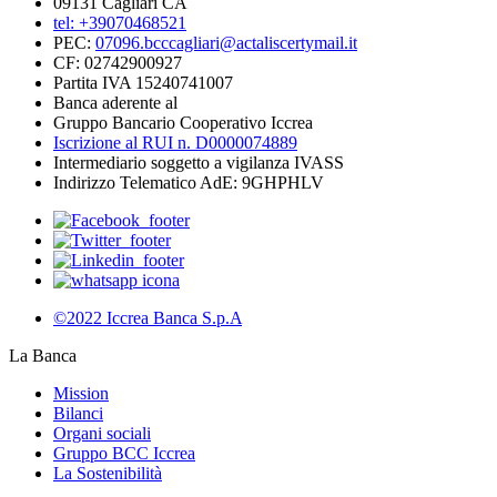
09131 Cagliari CA
tel: +39070468521
PEC:
07096.bcccagliari@actaliscertymail.it
CF: 02742900927
Partita IVA 15240741007
Banca aderente al
Gruppo Bancario Cooperativo Iccrea
Iscrizione al RUI n. D0000074889
Intermediario soggetto a vigilanza IVASS
Indirizzo Telematico AdE: 9GHPHLV
©2022 Iccrea Banca S.p.A
La Banca
Mission
Bilanci
Organi sociali
Gruppo BCC Iccrea
La Sostenibilità