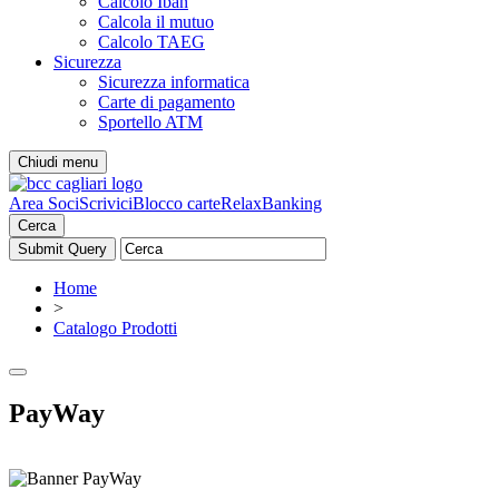
Calcolo Iban
Calcola il mutuo
Calcolo TAEG
Sicurezza
Sicurezza informatica
Carte di pagamento
Sportello ATM
Chiudi menu
Area Soci
Scrivici
Blocco carte
RelaxBanking
Cerca
Home
>
Catalogo Prodotti
PayWay