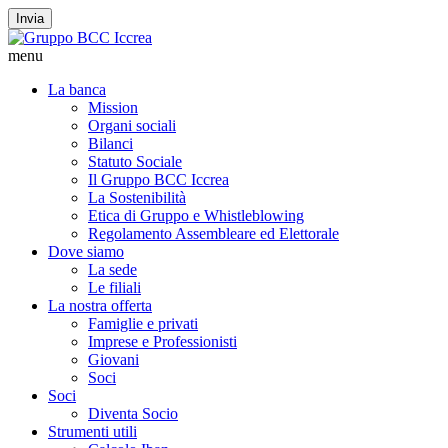
Invia
menu
La banca
Mission
Organi sociali
Bilanci
Statuto Sociale
Il Gruppo BCC Iccrea
La Sostenibilità
Etica di Gruppo e Whistleblowing
Regolamento Assembleare ed Elettorale
Dove siamo
La sede
Le filiali
La nostra offerta
Famiglie e privati
Imprese e Professionisti
Giovani
Soci
Soci
Diventa Socio
Strumenti utili