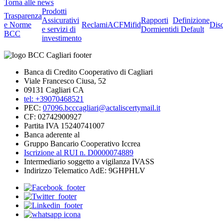
Torna alle news
Prodotti
Trasparenza
Assicurativi
Rapporti
Definizione
e Norme
Reclami
ACF
Mifid
Dis
e servizi di
Dormienti
di Default
BCC
investimento
Banca di Credito Cooperativo di Cagliari
Viale Francesco Ciusa, 52
09131 Cagliari CA
tel: +39070468521
PEC:
07096.bcccagliari@actaliscertymail.it
CF: 02742900927
Partita IVA 15240741007
Banca aderente al
Gruppo Bancario Cooperativo Iccrea
Iscrizione al RUI n. D0000074889
Intermediario soggetto a vigilanza IVASS
Indirizzo Telematico AdE: 9GHPHLV