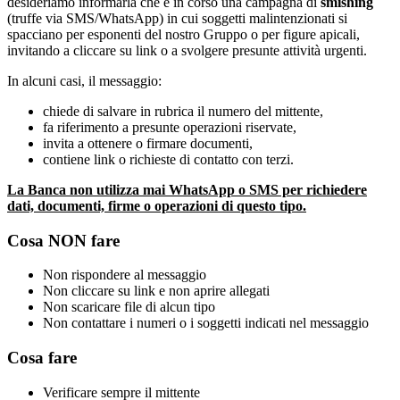
desideriamo informarla che è in corso una campagna di
smishing
(truffe via SMS/WhatsApp) in cui soggetti malintenzionati si
spacciano per esponenti del nostro Gruppo o per figure apicali,
invitando a cliccare su link o a svolgere presunte attività urgenti.
In alcuni casi, il messaggio:
chiede di salvare in rubrica il numero del mittente,
fa riferimento a presunte operazioni riservate,
invita a ottenere o firmare documenti,
contiene link o richieste di contatto con terzi.
La Banca non utilizza mai WhatsApp o SMS per richiedere
dati, documenti, firme o operazioni di questo tipo.
Cosa NON fare
Non rispondere al messaggio
Non cliccare su link e non aprire allegati
Non scaricare file di alcun tipo
Non contattare i numeri o i soggetti indicati nel messaggio
Cosa fare
Verificare sempre il mittente