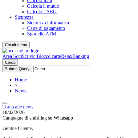
Calcolo Iban
Calcola il mutuo
Calcolo TAEG
Sicurezza
Sicurezza informatica
Carte di pagamento
Sportello ATM
Chiudi menu
Area Soci
Scrivici
Blocco carte
RelaxBanking
Cerca
Home
>
News
Torna alle news
18/02/2026
Campagna di smishing su Whatsapp
Gentile Cliente,