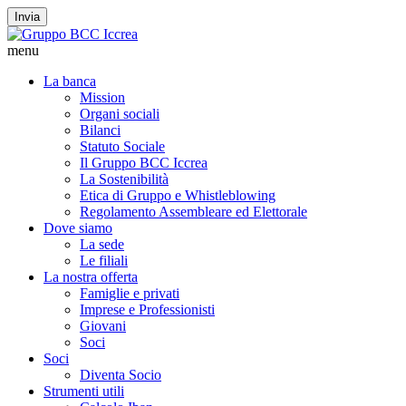
Invia
menu
La banca
Mission
Organi sociali
Bilanci
Statuto Sociale
Il Gruppo BCC Iccrea
La Sostenibilità
Etica di Gruppo e Whistleblowing
Regolamento Assembleare ed Elettorale
Dove siamo
La sede
Le filiali
La nostra offerta
Famiglie e privati
Imprese e Professionisti
Giovani
Soci
Soci
Diventa Socio
Strumenti utili