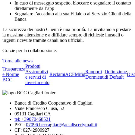
In caso di messaggio sospetto, bloccare e segnalare il contatto
direttamente dall’app
Segnalare l’accaduto alla sua Filiale o al Servizio Clienti della
Banca
La sicurezza dei nostri Clienti è una priorità. La invitiamo a prestare
la massima attenzione e a diffidare sempre di richieste inusuali o
urgenti ricevute tramite canali non ufficiali.
Grazie per la collaborazione.
Torna alle news
Prodotti
Trasparenza
Assicurativi
Rapporti
Definizione
e Norme
Reclami
ACF
Mifid
Dis
e servizi di
Dormienti
di Default
BCC
investimento
Banca di Credito Cooperativo di Cagliari
Viale Francesco Ciusa, 52
09131 Cagliari CA
tel: +39070468521
PEC:
07096.bcccagliari@actaliscertymail.it
CF: 02742900927