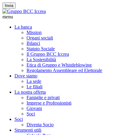
Invia
menu
La banca
Mission
Organi sociali
Bilanci
Statuto Sociale
Il Gruppo BCC Iccrea
La Sostenibilità
Etica di Gruppo e Whistleblowing
Regolamento Assembleare ed Elettorale
Dove siamo
La sede
Le filiali
La nostra offerta
Famiglie e privati
Imprese e Professionisti
Giovani
Soci
Soci
Diventa Socio
Strumenti utili