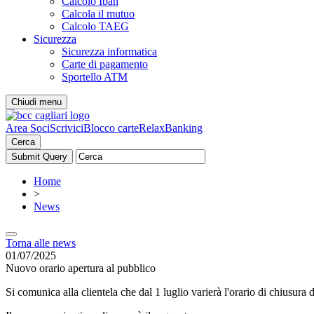
Calcolo Iban
Calcola il mutuo
Calcolo TAEG
Sicurezza
Sicurezza informatica
Carte di pagamento
Sportello ATM
Chiudi menu
Area Soci
Scrivici
Blocco carte
RelaxBanking
Cerca
Home
>
News
Torna alle news
01/07/2025
Nuovo orario apertura al pubblico
Si comunica alla clientela che dal 1 luglio varierà l'orario di chiusura d