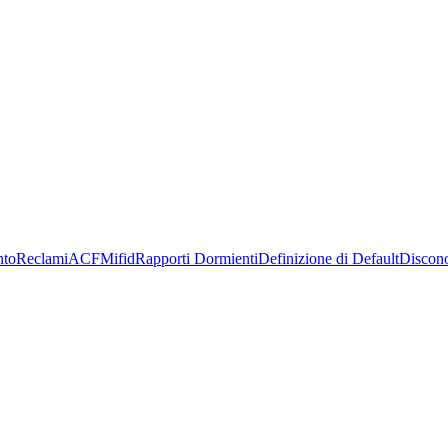
nto
Reclami
ACF
Mifid
Rapporti Dormienti
Definizione di Default
Discon