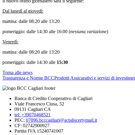
Il nuovo orario giornaliero sarà il seguente:
Dal lunedì al giovedì:
mattina: dalle 08:20 alle 13:20
pomeriggio: dalle 14:30 alle 16:00 (
nessuna variazione
)
Venerdì:
mattina: dalle 08:20 alle 13:20
pomeriggio: dalle 14:30 alle
15:30
Torna alle news
Trasparenza e Norme BCC
Prodotti Assicurativi e servizi di investime
Banca di Credito Cooperativo di Cagliari
Viale Francesco Ciusa, 52
09131 Cagliari CA
tel: +39070468521
PEC:
07096.bcccagliari@actaliscertymail.it
CF: 02742900927
Partita IVA 15240741007