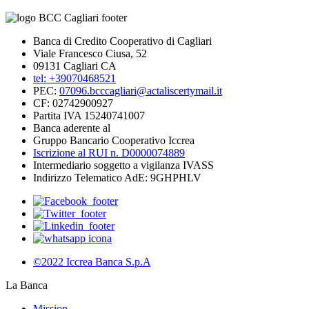
Banca di Credito Cooperativo di Cagliari
Viale Francesco Ciusa, 52
09131 Cagliari CA
tel: +39070468521
PEC:
07096.bcccagliari@actaliscertymail.it
CF: 02742900927
Partita IVA 15240741007
Banca aderente al
Gruppo Bancario Cooperativo Iccrea
Iscrizione al RUI n. D0000074889
Intermediario soggetto a vigilanza IVASS
Indirizzo Telematico AdE: 9GHPHLV
©2022 Iccrea Banca S.p.A
La Banca
Mission