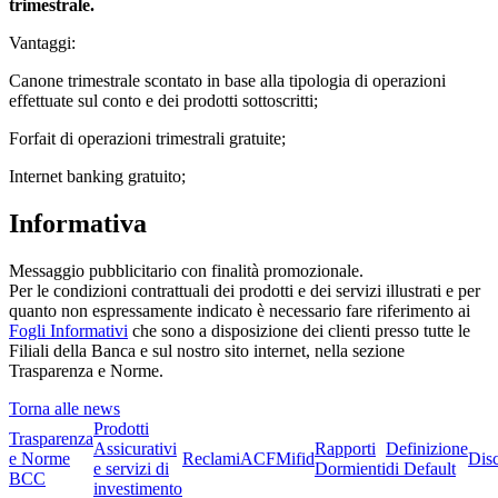
trimestrale.
Vantaggi:
Canone trimestrale scontato in base alla tipologia di operazioni
effettuate sul conto e dei prodotti sottoscritti;
Forfait di operazioni trimestrali gratuite;
Internet banking gratuito;
Informativa
Messaggio pubblicitario con finalità promozionale.
Per le condizioni contrattuali dei prodotti e dei servizi illustrati e per
quanto non espressamente indicato è necessario fare riferimento ai
Fogli Informativi
che sono a disposizione dei clienti presso tutte le
Filiali della Banca e sul nostro sito internet, nella sezione
Trasparenza e Norme.
Torna alle news
Prodotti
Trasparenza
Assicurativi
Rapporti
Definizione
e Norme
Reclami
ACF
Mifid
Dis
e servizi di
Dormienti
di Default
BCC
investimento