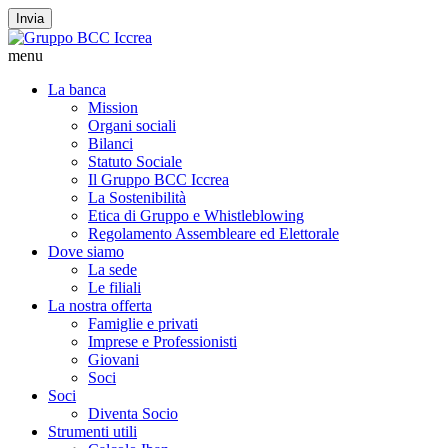
Invia
menu
La banca
Mission
Organi sociali
Bilanci
Statuto Sociale
Il Gruppo BCC Iccrea
La Sostenibilità
Etica di Gruppo e Whistleblowing
Regolamento Assembleare ed Elettorale
Dove siamo
La sede
Le filiali
La nostra offerta
Famiglie e privati
Imprese e Professionisti
Giovani
Soci
Soci
Diventa Socio
Strumenti utili