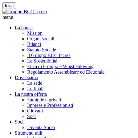
Invia
menu
La banca
Mission
Organi sociali
Bilanci
Statuto Sociale
Il Gruppo BCC Iccrea
La Sostenibilità
Etica di Gruppo e Whistleblowing
Regolamento Assembleare ed Elettorale
Dove siamo
La sede
Le filiali
La nostra offerta
Famiglie e privati
Imprese e Professionisti
Giovani
Soci
Soci
Diventa Socio
Strumenti utili