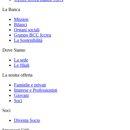
La Banca
Mission
Bilanci
Organi sociali
Gruppo BCC Iccrea
La Sostenibilità
Dove Siamo
La sede
Le filiali
La nostra offerta
Famiglie e privati
Imprese e Professionisti
Giovani
Soci
Soci
Diventa Socio