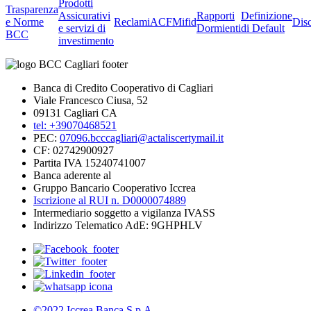
Prodotti
Trasparenza
Assicurativi
Rapporti
Definizione
e Norme
Reclami
ACF
Mifid
Dis
e servizi di
Dormienti
di Default
BCC
investimento
Banca di Credito Cooperativo di Cagliari
Viale Francesco Ciusa, 52
09131 Cagliari CA
tel: +39070468521
PEC:
07096.bcccagliari@actaliscertymail.it
CF: 02742900927
Partita IVA 15240741007
Banca aderente al
Gruppo Bancario Cooperativo Iccrea
Iscrizione al RUI n. D0000074889
Intermediario soggetto a vigilanza IVASS
Indirizzo Telematico AdE: 9GHPHLV
©2022 Iccrea Banca S.p.A