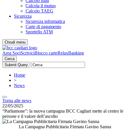
Calcolo Iban
Calcola il mutuo
Calcolo TAEG
Sicurezza
Sicurezza informatica
Carte di pagamento
Sportello ATM
Chiudi menu
Area Soci
Scrivici
Blocco carte
RelaxBanking
Cerca
Home
>
News
Torna alle news
22/05/2025
“Parliamone”: la nuova campagna BCC Cagliari mette al centro le
persone e il valore dell’ascolto
La Campagna Pubblicitaria Firmata Gavino Sanna