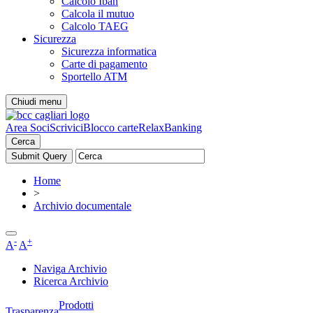
Calcolo Iban
Calcola il mutuo
Calcolo TAEG
Sicurezza
Sicurezza informatica
Carte di pagamento
Sportello ATM
Chiudi menu
Area Soci
Scrivici
Blocco carte
RelaxBanking
Cerca
Home
>
Archivio documentale
-
+
A
A
Naviga Archivio
Ricerca Archivio
Prodotti
Trasparenza