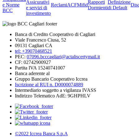
Assicurativi
Rapporti
Definizione
e Norme
Reclami
ACF
Mifid
Dis
e servizi di
Dormienti
di Default
BCC
investimento
Banca di Credito Cooperativo di Cagliari
Viale Francesco Ciusa, 52
09131 Cagliari CA
tel: +39070468521
PEC:
07096.bcccagliari@actaliscertymail.it
CF: 02742900927
Partita IVA 15240741007
Banca aderente al
Gruppo Bancario Cooperativo Iccrea
Iscrizione al RUI n. D0000074889
Intermediario soggetto a vigilanza IVASS
Indirizzo Telematico AdE: 9GHPHLV
©2022 Iccrea Banca S.p.A