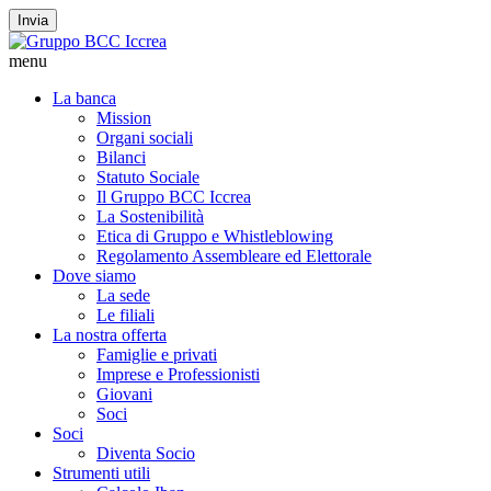
Invia
menu
La banca
Mission
Organi sociali
Bilanci
Statuto Sociale
Il Gruppo BCC Iccrea
La Sostenibilità
Etica di Gruppo e Whistleblowing
Regolamento Assembleare ed Elettorale
Dove siamo
La sede
Le filiali
La nostra offerta
Famiglie e privati
Imprese e Professionisti
Giovani
Soci
Soci
Diventa Socio
Strumenti utili